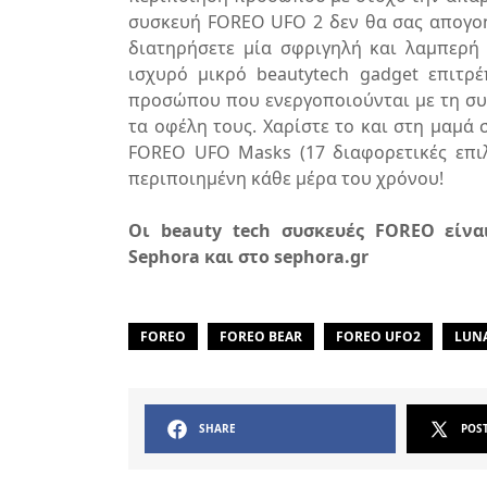
συσκευή FOREO UFO 2 δεν θα σας απογοητ
διατηρήσετε μία σφριγηλή και λαμπερή
ισχυρό μικρό beautytech gadget επιτρ
προσώπου που ενεργοποιούνται με τη συ
τα οφέλη τους. Χαρίστε το και στη μαμά
FOREO UFO Masks (17 διαφορετικές επιλο
περιποιημένη κάθε μέρα του χρόνου!
Οι beauty tech συσκευές FOREO είνα
Sephora και στο sephora.gr
FOREO
FOREO BEAR
FOREO UFO2
LUNA
SHARE
POS