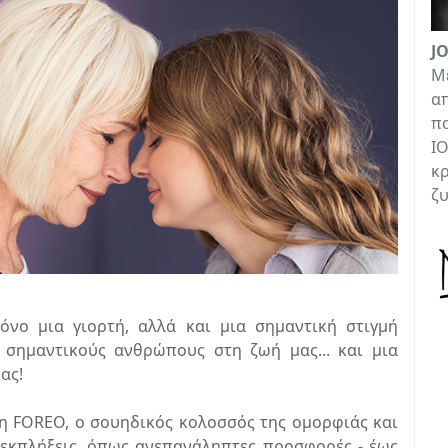
J
Με
απ
πα
ΙΟ
κρ
ζ
όνο μια γιορτή, αλλά και μια σημαντική στιγμή
σημαντικούς ανθρώπους στη ζωή μας... και μια
ας!
η FOREO, ο σουηδικός κολοσσός της ομορφιάς και
ς εκπλήξεις, όπως ανεπανάληπτες προσφορές - έως