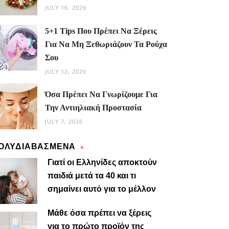
JULY 16, 2026
5+1 Tips Που Πρέπει Να Ξέρεις
Για Να Μη Ξεθωριάζουν Τα Ρούχα
Σου
JULY 12, 2026
Όσα Πρέπει Να Γνωρίζουμε Για
Την Αντιηλιακή Προστασία
JULY 7, 2026
ΟΛΥΔΙΑΒΑΣΜΕΝΑ
Γιατί οι Ελληνίδες αποκτούν
παιδιά μετά τα 40 και τι
σημαίνει αυτό για το μέλλον
Μαίρη
Μάθε όσα πρέπει να ξέρεις
για το πρώτο προϊόν της