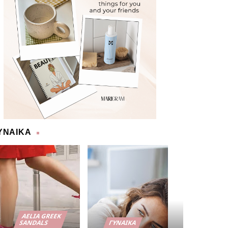
ΥΝΑΙΚΑ
AELIA GREEK
SANDALS
ΓΥΝΑΊΚΑ