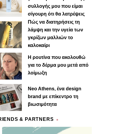
συλλογής μου που είμαι
σίγουρη ότι θα λατρέψεις
Πώς να διατηρήσεις τη
λάμψη και την υγεία των
γκρίζων μαλλιών το
καλοκαίρι
Η ρουτίνα που ακολουθώ
για το δέρμα μου μετά από
λοίμωξη
Neo Athens, ένα design
brand με επίκεντρο τη
βιωσιμότητα
RIENDS & PARTNERS