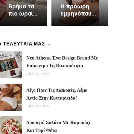
Βρήκα τα
Η πρόωρη
πιο ωραία
εμμηνόπαυση
πέδιλα και
αυξάνει τον
είναι
καρδιακό
made in
κίνδυνο κατά
Greece
40%
Α ΤΕΛΕΥΤΑΙΑ ΜΑΣ
Neo Athens, Ένα Design Brand Με
Επίκεντρο Τη Βιωσιμότητα
JULY 16, 2026
Λίγο Πριν Τις Διακοπές, Λέμε
Αντίο Στην Κυτταρίτιδα!
JULY 16, 2026
Δροσερή Σαλάτα Με Καρπούζι
Και Τυρί Φέτα