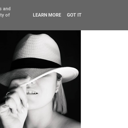
s and
ty of
LEARN MORE
GOT IT