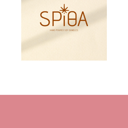
HOME
About M