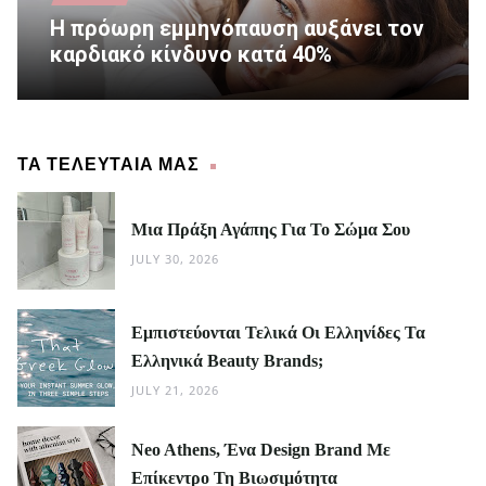
Η πρόωρη εμμηνόπαυση αυξάνει τον
καρδιακό κίνδυνο κατά 40%
ΤΑ ΤΕΛΕΥΤΑΙΑ ΜΑΣ
Μια Πράξη Αγάπης Για Το Σώμα Σου
JULY 30, 2026
Εμπιστεύονται Τελικά Οι Ελληνίδες Τα
Ελληνικά Beauty Brands;
JULY 21, 2026
Neo Athens, Ένα Design Brand Με
Επίκεντρο Τη Βιωσιμότητα