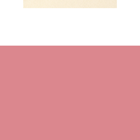
HOME
About M