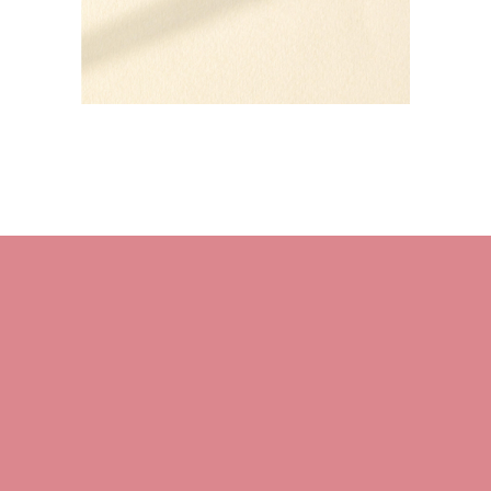
HOME
About M