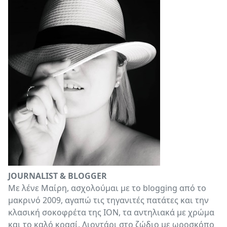
JOURNALIST & BLOGGER
Με λένε Μαίρη, ασχολούμαι με το blogging από το
μακρινό 2009, αγαπώ τις τηγανιτές πατάτες και την
κλασική σοκοφρέτα της ΙΟΝ, τα αντηλιακά με χρώμα
και το καλό κρασί. Λιοντάρι στο ζώδιο με ωροσκόπο