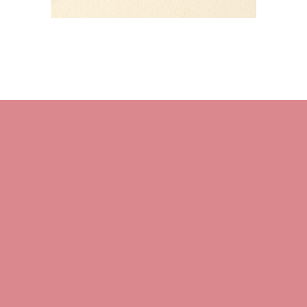
HOME
About M