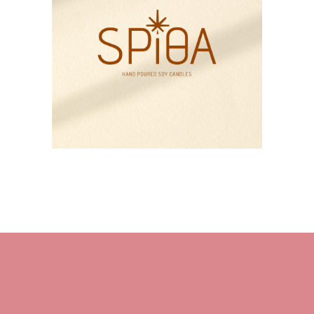
HOME
About M