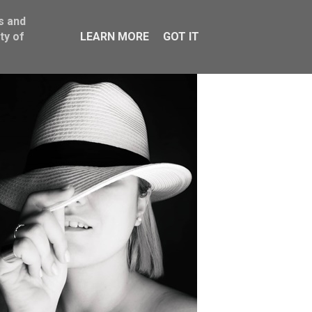
s and
ty of
LEARN MORE
GOT IT