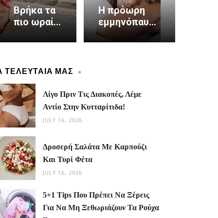
Βρήκα τα
Η πρόωρη
πιο ωραία
εμμηνόπαυση
πέδιλα και
αυξάνει τον
είναι
καρδιακό
made in
κίνδυνο κατά
Greece
40%
Α ΤΕΛΕΥΤΑΙΑ ΜΑΣ
Λίγο Πριν Τις Διακοπές, Λέμε
Αντίο Στην Κυτταρίτιδα!
JULY 16, 2026
Δροσερή Σαλάτα Με Καρπούζι
Και Τυρί Φέτα
JULY 16, 2026
5+1 Tips Που Πρέπει Να Ξέρεις
Για Να Μη Ξεθωριάζουν Τα Ρούχα