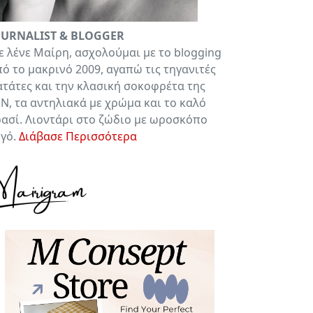
OURNALIST & BLOGGER
 λένε Μαίρη, ασχολούμαι με το blogging
ό το μακρινό 2009, αγαπώ τις τηγανιτές
τάτες και την κλασική σοκοφρέτα της
Ν, τα αντηλιακά με χρώμα και το καλό
ασί. Λιοντάρι στο ζώδιο με ωροσκόπο
υγό.
Διάβασε Περισσότερα