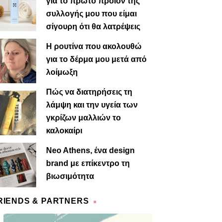
για το πρώτο προϊόν της
συλλογής μου που είμαι
σίγουρη ότι θα λατρέψεις
Η ρουτίνα που ακολουθώ
για το δέρμα μου μετά από
λοίμωξη
Πώς να διατηρήσεις τη
λάμψη και την υγεία των
γκρίζων μαλλιών το
καλοκαίρι
Neo Athens, ένα design
brand με επίκεντρο τη
βιωσιμότητα
RIENDS & PARTNERS