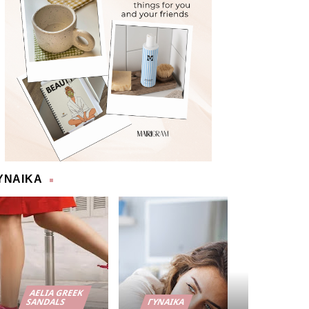
ΥΝΑΙΚΑ
AELIA GREEK
SANDALS
ΓΥΝΑΊΚΑ