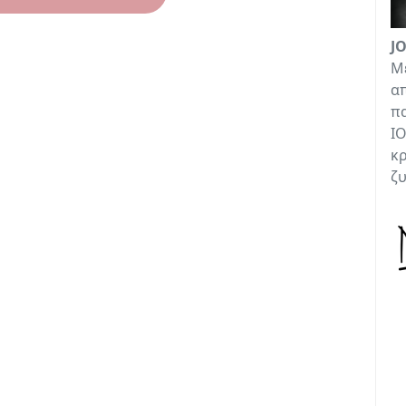
J
Με
απ
πα
ΙΟ
κρ
ζ