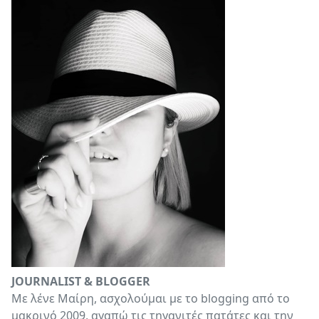
JOURNALIST & BLOGGER
Με λένε Μαίρη, ασχολούμαι με το blogging από το
μακρινό 2009, αγαπώ τις τηγανιτές πατάτες και την