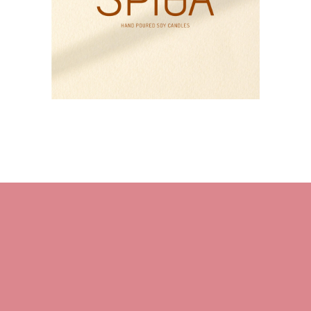
HOME
About M