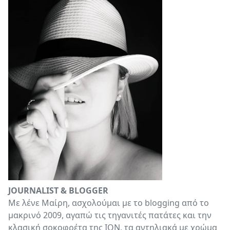
JOURNALIST & BLOGGER
Με λένε Μαίρη, ασχολούμαι με το blogging από το
μακρινό 2009, αγαπώ τις τηγανιτές πατάτες και την
κλασική σοκοφρέτα της ΙΟΝ, τα αντηλιακά με χρώμα