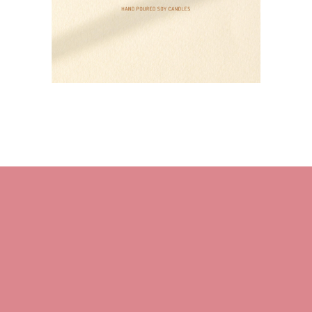
HOME
About M