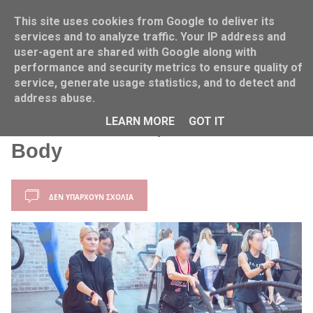
This site uses cookies from Google to deliver its
services and to analyze traffic. Your IP address and
user-agent are shared with Google along with
performance and security metrics to ensure quality of
service, generate usage statistics, and to detect and
Home
Γυμναστήριο
Around us
Messinian Spa
address abuse.
LEARN MORE
GOT IT
Love Your Skin, Love Your
Body
ΔΕΝ ΥΠΆΡΧΟΥΝ ΣΧΌΛΙΑ