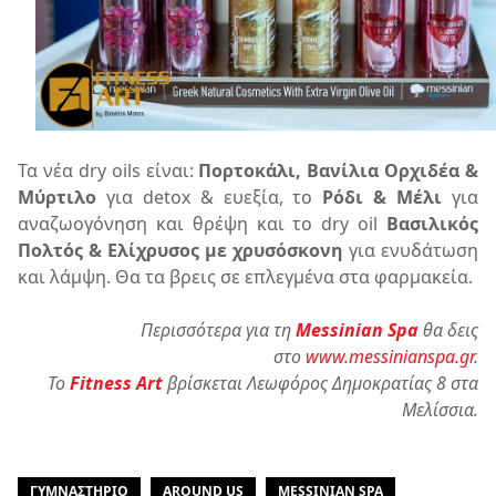
Τα νέα dry oils είναι:
Πορτοκάλι, Βανίλια Ορχιδέα &
Μύρτιλο
για detox & ευεξία, το
Ρόδι & Μέλι
για
αναζωογόνηση και θρέψη και το dry oil
Βασιλικός
Πολτός & Ελίχρυσος με χρυσόσκονη
για ενυδάτωση
και λάμψη. Θα τα βρεις σε επλεγμένα στα φαρμακεία.
Περισσότερα για τη
Messinian Spa
θα δεις
στο
www.messinianspa.gr
.
Το
Fitness Art
βρίσκεται Λεωφόρος Δημοκρατίας 8 στα
Μελίσσια.
ΓΥΜΝΑΣΤΉΡΙΟ
AROUND US
MESSINIAN SPA