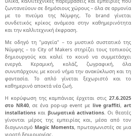
υλικά, καλλιτεχνικές παρεμβάσεις και εμπειρίες που
ζωντανεύουν σε δημόσιους χώρους – όλα σε αρμονία
με το πνεύμα της Νύμφης. Το brand γίνεται
συνδετικός κρίκος ανάμεσα στην καθημερινότητα
και την καλλιτεχνική έκφραση.
Με οδηγό τη "μαγεία" – το μυστικό συστατικό της
Νύμφης – το City of Makers στηρίζει τους τοπικούς
δημιουργούς και καλεί το κοινό να συμμετάσχει
ενεργά. Κεραμική, κολάζ, ζωγραφική, όλα
συνυπάρχουν, με κοινό νήμα την ανακύκλωση και τη
φαντασία. Το απλό γίνεται ξεχωριστό και το
καθημερινό αποκτά νέα ζωή.
Η κορύφωση της καμπάνιας έρχεται στις
27.6.2025
στο NR40
, σε ένα pop-up event με
live graffiti
,
art
installations
και
βιωματικά activations
. Οι θεατές
γίνονται μέρος της εμπειρίας και, μέσα από τον
διαγωνισμό
Magic Moments
, πρωταγωνιστές σε μια
γιορτή δημιουργίας.