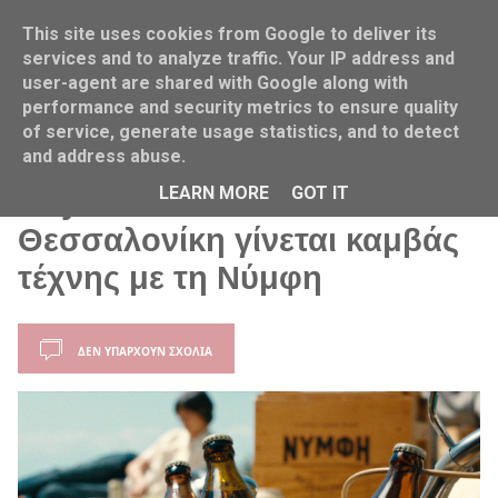
This site uses cookies from Google to deliver its
services and to analyze traffic. Your IP address and
user-agent are shared with Google along with
performance and security metrics to ensure quality
of service, generate usage statistics, and to detect
Home
Νύμφη μπύρα
City of Makers
Food & Cook
and address abuse.
LEARN MORE
GOT IT
City of Makers: Η
Θεσσαλονίκη γίνεται καμβάς
τέχνης με τη Νύμφη
ΔΕΝ ΥΠΆΡΧΟΥΝ ΣΧΌΛΙΑ