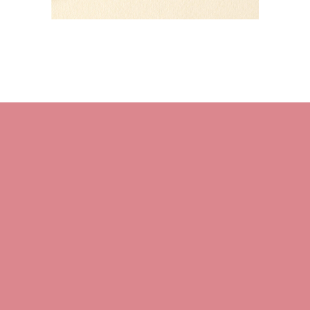
HOME
About M