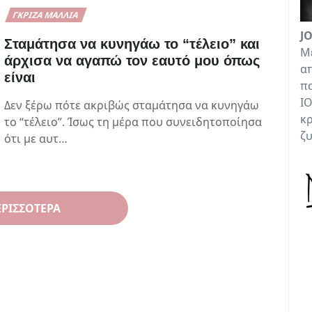
ΓΚΡΊΖΑ ΜΑΛΛΙΆ
J
Σταμάτησα να κυνηγάω το “τέλειο” και
Με
άρχισα να αγαπώ τον εαυτό μου όπως
απ
είναι
πα
ΙΟ
Δεν ξέρω πότε ακριβώς σταμάτησα να κυνηγάω
κρ
το “τέλειο”. Ίσως τη μέρα που συνειδητοποίησα
ζ
ότι με αυτ…
ΕΡΙΣΣΌΤΕΡΑ