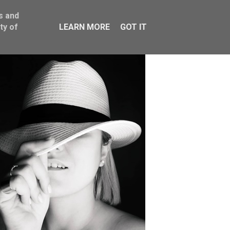
s and
ty of
LEARN MORE
GOT IT