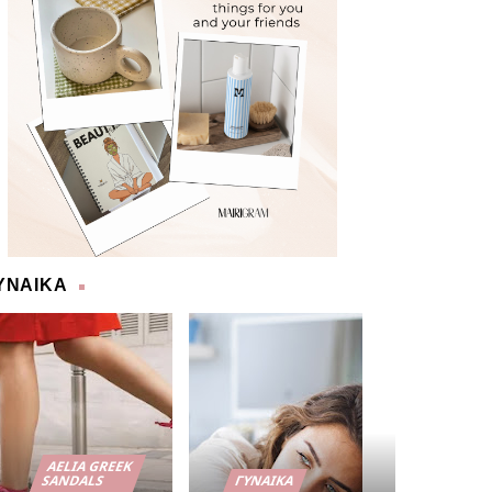
ΥΝΑΙΚΑ
AELIA GREEK
SANDALS
ΓΥΝΑΊΚΑ