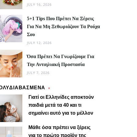
JULY 16, 2026
5+1 Tips Που Πρέπει Να Ξέρεις
Για Να Μη Ξεθωριάζουν Τα Ρούχα
Σου
JULY 12, 2026
Όσα Πρέπει Να Γνωρίζουμε Για
Την Αντιηλιακή Προστασία
JULY 7, 2026
ΟΛΥΔΙΑΒΑΣΜΕΝΑ
Γιατί οι Ελληνίδες αποκτούν
παιδιά μετά τα 40 και τι
σημαίνει αυτό για το μέλλον
Μαίρη
Μάθε όσα πρέπει να ξέρεις
για το πρώτο προϊόν της