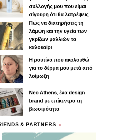
συλλογής μου που είμαι
σίγουρη ότι θα λατρέψεις
Πώς να διατηρήσεις τη
λάμψη και την υγεία των
γκρίζων μαλλιών το
καλοκαίρι
Η ρουτίνα που ακολουθώ
για το δέρμα μου μετά από
λοίμωξη
Neo Athens, ένα design
brand με επίκεντρο τη
βιωσιμότητα
RIENDS & PARTNERS