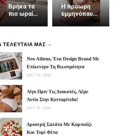
Βρήκα τα
Η πρόωρη
πιο ωραία
εμμηνόπαυση
πέδιλα και
αυξάνει τον
είναι
καρδιακό
made in
κίνδυνο κατά
Greece
40%
Α ΤΕΛΕΥΤΑΙΑ ΜΑΣ
Neo Athens, Ένα Design Brand Με
Επίκεντρο Τη Βιωσιμότητα
JULY 16, 2026
Λίγο Πριν Τις Διακοπές, Λέμε
Αντίο Στην Κυτταρίτιδα!
JULY 16, 2026
Δροσερή Σαλάτα Με Καρπούζι
Και Τυρί Φέτα