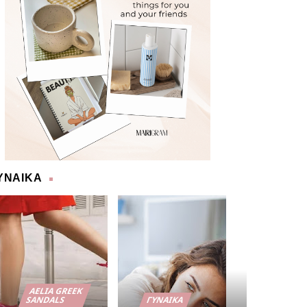
ΥΝΑΙΚΑ
AELIA GREEK
SANDALS
ΓΥΝΑΊΚΑ