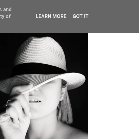
s and
ty of
LEARN MORE
GOT IT