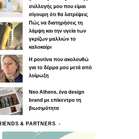
συλλογής μου που είμαι
σίγουρη ότι θα λατρέψεις
Πώς να διατηρήσεις τη
λάμψη και την υγεία των
γκρίζων μαλλιών το
καλοκαίρι
Η ρουτίνα που ακολουθώ
για το δέρμα μου μετά από
λοίμωξη
Neo Athens, ένα design
brand με επίκεντρο τη
βιωσιμότητα
RIENDS & PARTNERS