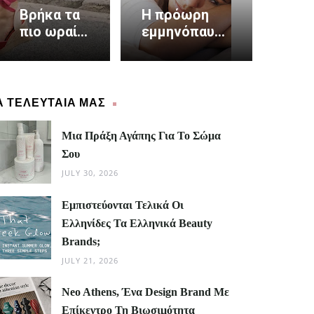
Βρήκα τα
Η πρόωρη
πιο ωραία
εμμηνόπαυση
πέδιλα και
αυξάνει τον
είναι
καρδιακό
made in
κίνδυνο κατά
Greece
40%
Α ΤΕΛΕΥΤΑΙΑ ΜΑΣ
Μια Πράξη Αγάπης Για Το Σώμα
Σου
JULY 30, 2026
Εμπιστεύονται Τελικά Οι
Ελληνίδες Τα Ελληνικά Beauty
Brands;
JULY 21, 2026
Neo Athens, Ένα Design Brand Με
Επίκεντρο Τη Βιωσιμότητα