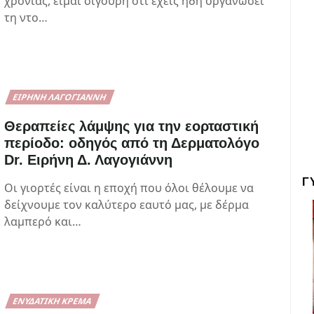
χρονιάς, είμαι σίγουρη ότι έχεις ήδη οργανώσει
τη ντο…
ΕΙΡΉΝΗ ΛΑΓΟΓΙΆΝΝΗ
Θεραπείες λάμψης για την εορταστική
περίοδο: οδηγός από τη Δερματολόγο
Dr. Eιρήνη Δ. Λαγογιάννη
Γ
Οι γιορτές είναι η εποχή που όλοι θέλουμε να
δείχνουμε τον καλύτερο εαυτό μας, με δέρμα
λαμπερό και…
ΕΝΥΔΑΤΙΚΉ ΚΡΈΜΑ