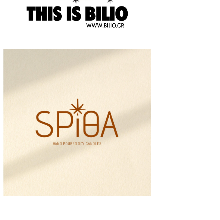
OME
About M