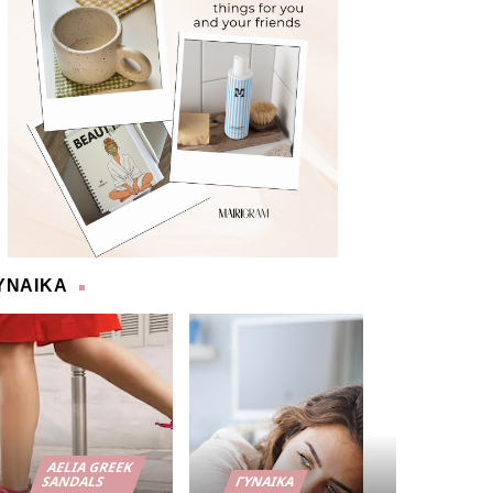
ΥΝΑΙΚΑ
AELIA GREEK
SANDALS
ΓΥΝΑΊΚΑ