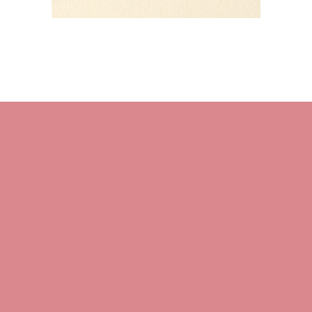
HOME
About M