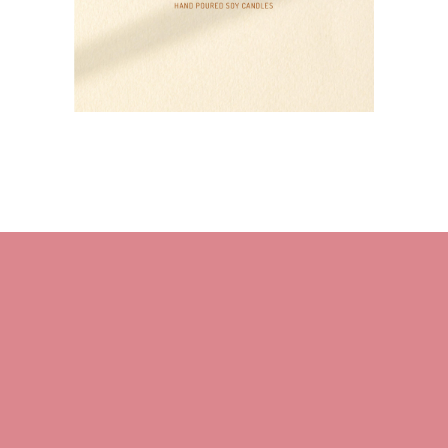
HOME
About M