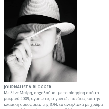
JOURNALIST & BLOGGER
Με λένε Μαίρη, ασχολούμαι με το blogging από το
μακρινό 2009, αγαπώ τις τηγανιτές πατάτες και την
κλασική σοκοφρέτα της ΙΟΝ, τα αντηλιακά με χρώμα