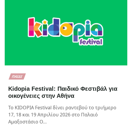
ΠΑΙΔΊ
Kidopia Festival: Παιδικό Φεστιβάλ για
οικογένειες στην Αθήνα
Το KIDOPIA Festival δίνει ραντεβού το τριήμερο
17, 18 και 19 Απριλίου 2026 στο Παλαιό
Αμαξοστάσιο Ο…