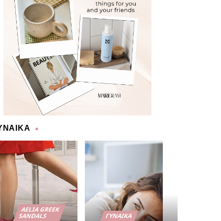
ΥΝΑΙΚΑ
AELIA GREEK
SANDALS
ΓΥΝΑΊΚΑ