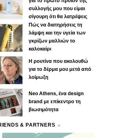
για το πρώτο προϊόν της
συλλογής μου που είμαι
σίγουρη ότι θα λατρέψεις
Πώς να διατηρήσεις τη
λάμψη και την υγεία των
γκρίζων μαλλιών το
καλοκαίρι
Η ρουτίνα που ακολουθώ
για το δέρμα μου μετά από
λοίμωξη
Neo Athens, ένα design
brand με επίκεντρο τη
βιωσιμότητα
RIENDS & PARTNERS