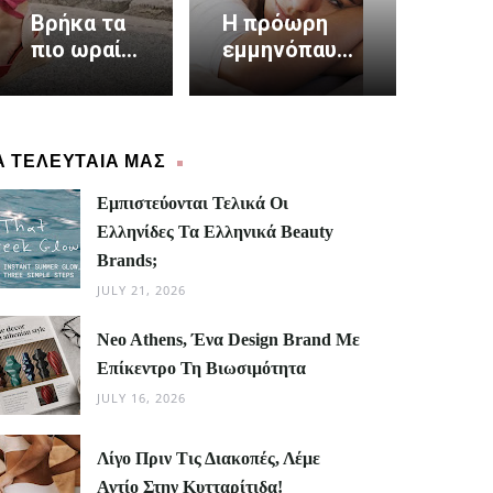
Βρήκα τα
Η πρόωρη
πιο ωραία
εμμηνόπαυση
πέδιλα και
αυξάνει τον
είναι
καρδιακό
made in
κίνδυνο κατά
Greece
40%
Α ΤΕΛΕΥΤΑΙΑ ΜΑΣ
Εμπιστεύονται Τελικά Οι
Ελληνίδες Τα Ελληνικά Beauty
Brands;
JULY 21, 2026
Neo Athens, Ένα Design Brand Με
Επίκεντρο Τη Βιωσιμότητα
JULY 16, 2026
Λίγο Πριν Τις Διακοπές, Λέμε
Αντίο Στην Κυτταρίτιδα!