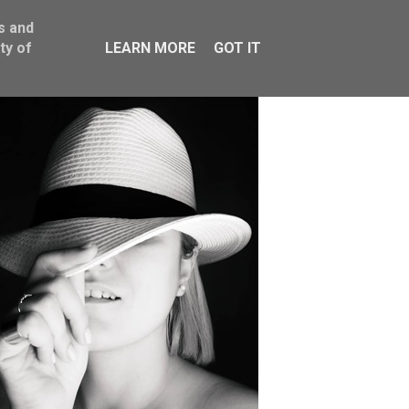
s and
ty of
LEARN MORE
GOT IT