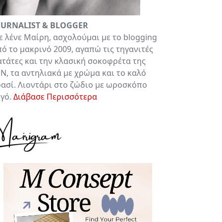
OURNALIST & BLOGGER
 λένε Μαίρη, ασχολούμαι με το blogging
ό το μακρινό 2009, αγαπώ τις τηγανιτές
τάτες και την κλασική σοκοφρέτα της
Ν, τα αντηλιακά με χρώμα και το καλό
ασί. Λιοντάρι στο ζώδιο με ωροσκόπο
υγό.
Διάβασε Περισσότερα