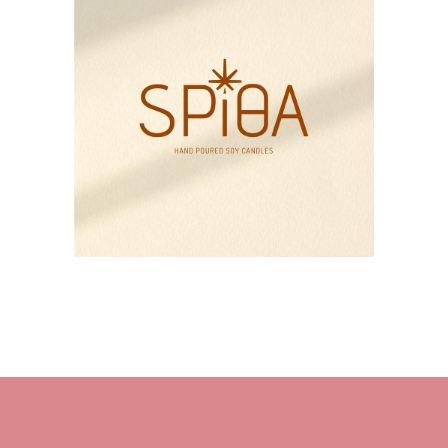
HOME
About M