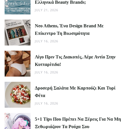
Ελληνικά Beauty Brands;
JULY 21, 2026
Neo Athens, Ένα Design Brand Με
Επίκεντρο Τη Βιωσιμότητα
JULY 16, 2026
Λίγο Πριν Τις Διακοπές, Λέμε Αντίο Στην
Κυτταρίτιδα!
JULY 16, 2026
Δροσερή Σαλάτα Με Καρπούζι Και Τυρί
Φέτα
JULY 16, 2026
5+1 Tips Που Πρέπει Να Ξέρεις Για Να Μη
Ξεθωριάζουν Τα Ρούχα Σου