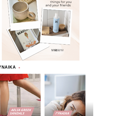
ΥΝΑΙΚΑ
AELIA GREEK
SANDALS
ΓΥΝΑΊΚΑ