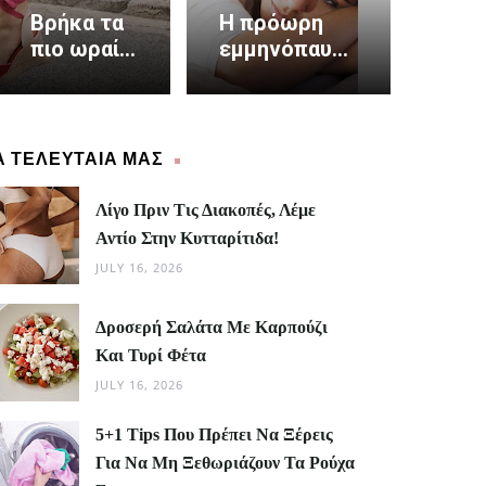
Βρήκα τα
Η πρόωρη
πιο ωραία
εμμηνόπαυση
πέδιλα και
αυξάνει τον
είναι
καρδιακό
made in
κίνδυνο κατά
Greece
40%
Α ΤΕΛΕΥΤΑΙΑ ΜΑΣ
Λίγο Πριν Τις Διακοπές, Λέμε
Αντίο Στην Κυτταρίτιδα!
JULY 16, 2026
Δροσερή Σαλάτα Με Καρπούζι
Και Τυρί Φέτα
JULY 16, 2026
5+1 Tips Που Πρέπει Να Ξέρεις
Για Να Μη Ξεθωριάζουν Τα Ρούχα