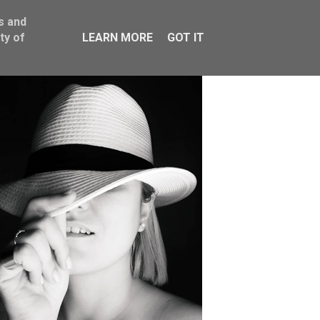
s and
ty of
LEARN MORE
GOT IT