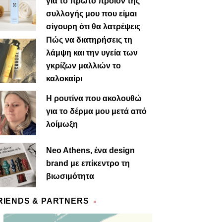
για το πρώτο προϊόν της
συλλογής μου που είμαι
σίγουρη ότι θα λατρέψεις
Πώς να διατηρήσεις τη
λάμψη και την υγεία των
γκρίζων μαλλιών το
καλοκαίρι
Η ρουτίνα που ακολουθώ
για το δέρμα μου μετά από
λοίμωξη
Neo Athens, ένα design
brand με επίκεντρο τη
βιωσιμότητα
RIENDS & PARTNERS